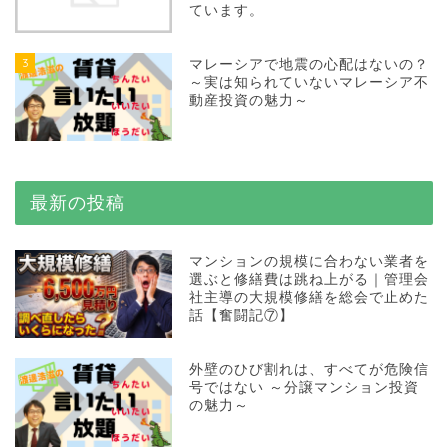
ています。
3
マレーシアで地震の心配はないの？
～実は知られていないマレーシア不
動産投資の魅力～
最新の投稿
マンションの規模に合わない業者を
選ぶと修繕費は跳ね上がる｜管理会
社主導の大規模修繕を総会で止めた
話【奮闘記⑦】
外壁のひび割れは、すべてが危険信
号ではない ～分譲マンション投資
の魅力～