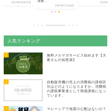
保険...
2024年10月31日
2019年
2024年12月4日
人気ランキング
1
無料メルマガサービス始めます【大
家さんの知恵袋】
2
自動販売機の売上の消費税の課税区
分はどのようになりますか。消費税
の課税事業者として簡易課税になっ
ています。
3
マレーシアで地震の心配はないの？