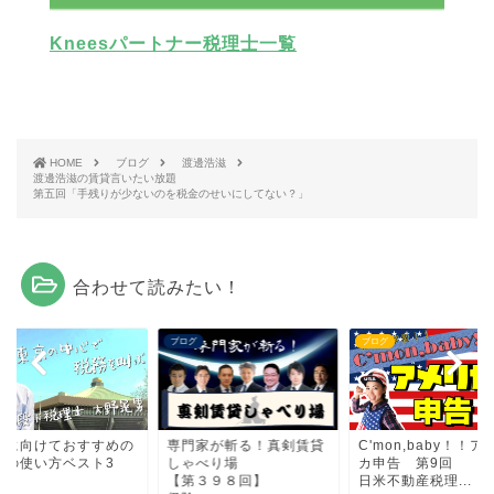
Kneesパートナー税理士一覧
HOME
ブログ
渡邊浩滋
渡邊浩滋の賃貸言いたい放題
第五回「手残りが少ないのを税金のせいにしてない？」
合わせて読みたい！
グ
ブログ
ブログ
末に向けておすすめの
専門家が斬る！真剣賃貸
C'mon,baby！！ア
費の使い方ベスト3
しゃべり場
カ申告 第9回
【第３９８回】
日米不動産税理...