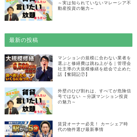
～実は知られていないマレーシア不
動産投資の魅力～
最新の投稿
マンションの規模に合わない業者を
選ぶと修繕費は跳ね上がる｜管理会
社主導の大規模修繕を総会で止めた
話【奮闘記⑦】
外壁のひび割れは、すべてが危険信
号ではない ～分譲マンション投資
の魅力～
賃貸オーナー必見！ カーシェア時
代の物件選び最新事情