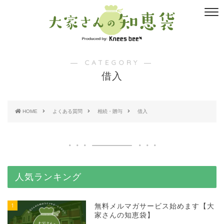
― CATEGORY ―
借入
HOME
よくある質問
相続・贈与
借入
人気ランキング
1
無料メルマガサービス始めます【大
家さんの知恵袋】