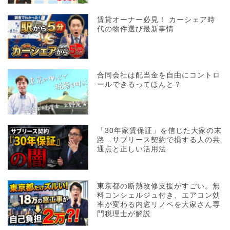
賃貸オーナー必見！ カーシェア時
代の物件選び最新事情
合同会社は配当金を自由にコントロ
ールできるってほんと？
「30年家賃保証」を信じた大家の末
路…サブリース契約で損する人の共
通点と正しい活用法
東京都の断熱改修支援がすごい。無
料コンシェルジュ付き、エアコン効
率が変わる内窓リノベを大家さん専
門税理士が解説