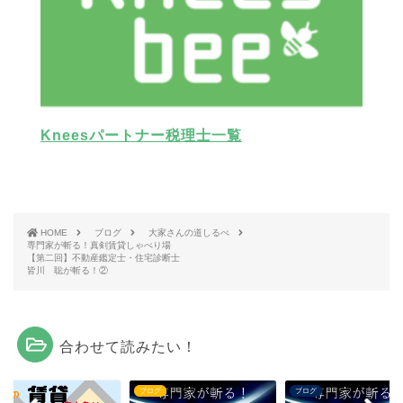
Kneesパートナー税理士一覧
HOME
ブログ
大家さんの道しるべ
専門家が斬る！真剣賃貸しゃべり場
【第二回】不動産鑑定士・住宅診断士
皆川 聡が斬る！②
合わせて読みたい！
グ
ブログ
ブログ