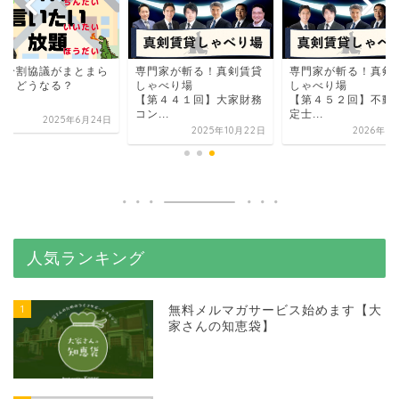
産分割協議がまとまら
専門家が斬る！真剣賃貸
専門家が斬る！真剣
い。どうなる？
しゃべり場
しゃべり場
【第４４１回】大家財務
【第４５２回】不動
コン...
定士...
2025年6月24日
2025年10月22日
2026年1
人気ランキング
1
無料メルマガサービス始めます【大
家さんの知恵袋】