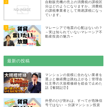
2
自動販売機の売上の消費税の課税区
分はどのようになりますか。消費税
の課税事業者として簡易課税になっ
ています。
3
マレーシアで地震の心配はないの？
～実は知られていないマレーシア不
動産投資の魅力～
最新の投稿
マンションの規模に合わない業者を
選ぶと修繕費は跳ね上がる｜管理会
社主導の大規模修繕を総会で止めた
話【奮闘記⑦】
外壁のひび割れは、すべてが危険信
号ではない ～分譲マンション投資