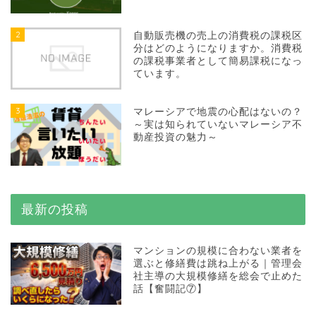
2
自動販売機の売上の消費税の課税区
分はどのようになりますか。消費税
の課税事業者として簡易課税になっ
ています。
3
マレーシアで地震の心配はないの？
～実は知られていないマレーシア不
動産投資の魅力～
最新の投稿
マンションの規模に合わない業者を
選ぶと修繕費は跳ね上がる｜管理会
社主導の大規模修繕を総会で止めた
話【奮闘記⑦】