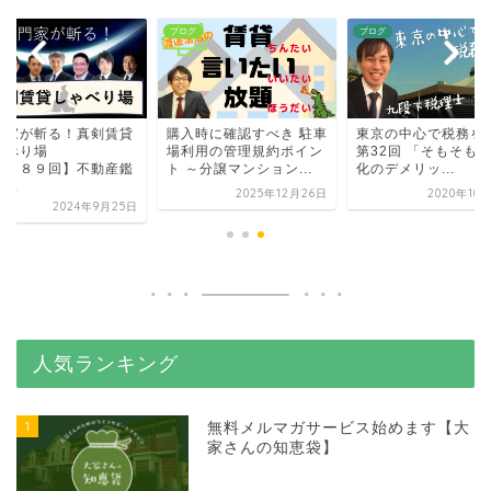
グ
ブログ
ブログ
門家が斬る！真剣賃貸
購入時に確認すべき 駐車
東京の中心で税務を
ゃべり場
場利用の管理規約ポイン
第32回 「そもそも
第３８９回】不動産鑑
ト ～分譲マンション...
化のデメリッ...
...
2025年12月26日
2020年10
2024年9月25日
人気ランキング
1
無料メルマガサービス始めます【大
家さんの知恵袋】