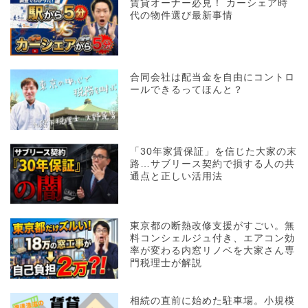
賃貸オーナー必見！ カーシェア時
代の物件選び最新事情
合同会社は配当金を自由にコントロ
ールできるってほんと？
「30年家賃保証」を信じた大家の末
路…サブリース契約で損する人の共
通点と正しい活用法
東京都の断熱改修支援がすごい。無
料コンシェルジュ付き、エアコン効
率が変わる内窓リノベを大家さん専
門税理士が解説
相続の直前に始めた駐車場。小規模