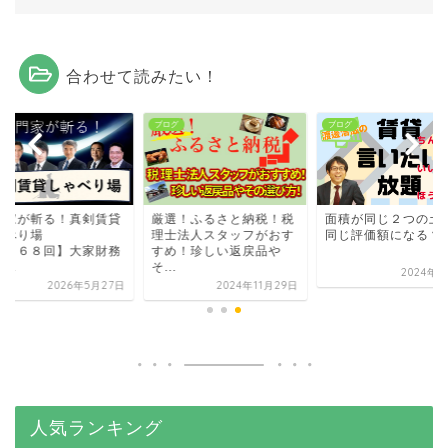
合わせて読みたい！
グ
ブログ
ブログ
門家が斬る！真剣賃貸
厳選！ふるさと納税！税
面積が同じ２つの土
ゃべり場
理士法人スタッフがおす
同じ評価額になる？
第４６８回】大家財務
すめ！珍しい返戻品や
...
そ...
2024年6
2026年5月27日
2024年11月29日
人気ランキング