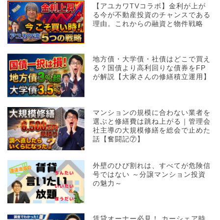
【アユカワTVコラボ】金利が上が
る今が不動産投資のチャンスである
理由。これからの融資と物件戦略
地方債・大学債・社債はどこで買え
る？国債より高利回りな債券をFP
が解説【大家さんの修繕積立運用】
マンションの規模に合わない業者を
選ぶと修繕費は跳ね上がる｜管理会
社主導の大規模修繕を総会で止めた
話【奮闘記⑦】
外壁のひび割れは、すべてが危険信
号ではない ～分譲マンション投資
の魅力～
賃貸オーナー必見！ カーシェア時