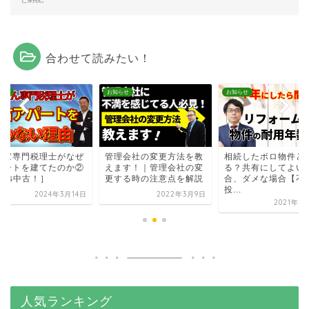
合わせて読みたい！
らせ
お知らせ
お知らせ
大家専門税理士がなぜ
管理会社の変更方法を教
相続したボロ物件ど
パートを建てたのか②
えます！｜管理会社の変
る？共有にしてよい
築vs中古！］
更する時の注意点を解説
合、ダメな場合【不
投...
2024年3月14日
2022年3月9日
2021年7
人気ランキング