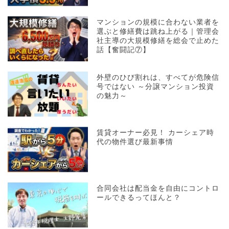
マンションの規模に合わない業者を
選ぶと修繕費は跳ね上がる｜管理会
社主導の大規模修繕を総会で止めた
話【奮闘記⑦】
外壁のひび割れは、すべてが危険信
号ではない ～分譲マンション投資
の魅力～
賃貸オーナー必見！ カーシェア時
代の物件選び最新事情
合同会社は配当金を自由にコントロ
ールできるってほんと？