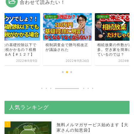
合わせて読みたい！
らせ
お知らせ
お知らせ
続税の基礎控除以下で
税制調査会で贈与税改正
相続放棄の件数が過
相続税かかるの？税務
が議論された
多。空き家を簡単に
談Q＆A【＃１２７】
ているのでは？
2022年9月9日
2022年9月26日
2024年8
人気ランキング
1
無料メルマガサービス始めます【大
家さんの知恵袋】