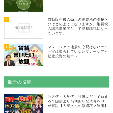
2
自動販売機の売上の消費税の課税区
分はどのようになりますか。消費税
の課税事業者として簡易課税になっ
ています。
3
マレーシアで地震の心配はないの？
～実は知られていないマレーシア不
動産投資の魅力～
最新の投稿
地方債・大学債・社債はどこで買え
る？国債より高利回りな債券をFP
が解説【大家さんの修繕積立運用】