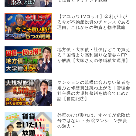
て投資とドミナント戦略
【アユカワTVコラボ】金利が上が
る今が不動産投資のチャンスである
理由。これからの融資と物件戦略
地方債・大学債・社債はどこで買え
る？国債より高利回りな債券をFP
が解説【大家さんの修繕積立運用】
マンションの規模に合わない業者を
選ぶと修繕費は跳ね上がる｜管理会
社主導の大規模修繕を総会で止めた
話【奮闘記⑦】
外壁のひび割れは、すべてが危険信
号ではない ～分譲マンション投資
の魅力～