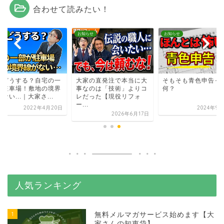
合わせて読みたい！
らせ
お知らせ
お知らせ
費どうする？自宅の一
大家の直発注で本当に大
そもそも青色申告っ
が駐車場！敷地の境界
事なのは「技術」よりコ
何？
ない...｜大家さ...
レだった【現役リフォ
ー...
2022年4月20日
2024年9月
2026年6月17日
人気ランキング
1
無料メルマガサービス始めます【大
家さんの知恵袋】