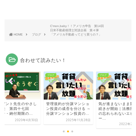
C'mon,baby！！アメリカ申告 第14回
日米不動産税理士対談企画 第４弾
HOME
ブログ
「アメリカ不動産ってどう買うの？」
合わせて読みたい！
グ
ブログ
ブログ
ーゼント先生のやさし
管理規約が分譲マンショ
気が進まないまま競
相続 第四十七回
ン投資の成否を分ける ～
続きが開始｜法務部
告・納付期限の...
分譲マンション投資の...
の忘れられないエピ
ー...
2020年4月30日
2025年11月28日
2022年2月