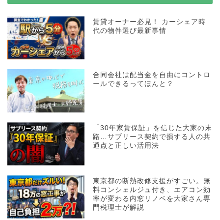
賃貸オーナー必見！ カーシェア時
代の物件選び最新事情
合同会社は配当金を自由にコントロ
ールできるってほんと？
「30年家賃保証」を信じた大家の末
路…サブリース契約で損する人の共
通点と正しい活用法
東京都の断熱改修支援がすごい。無
料コンシェルジュ付き、エアコン効
率が変わる内窓リノベを大家さん専
門税理士が解説