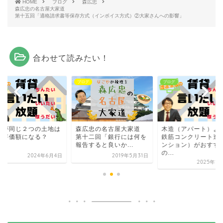
HOME
ブログ
森広忠
森広忠の名古屋大家道
第十五回「適格請求書等保存方式（インボイス方式）②大家さんへの影響」
合わせて読みたい！
グ
ブログ
ブログ
積が同じ２つの土地は
森広忠の名古屋大家道
木造（アパート）よ
じ評価額になる？
第十二回「銀行には何を
鉄筋コンクリート造
報告すると良いか...
ンション）がおすす
の...
2024年6月4日
2019年5月31日
2025年1