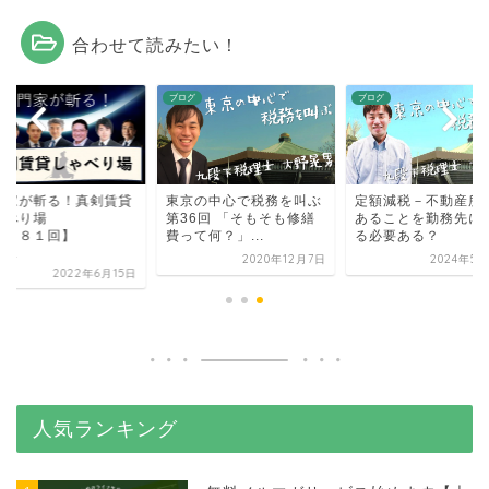
合わせて読みたい！
グ
ブログ
ブログ
門家が斬る！真剣賃貸
東京の中心で税務を叫ぶ
定額減税－不動産所
ゃべり場
第36回 「そもそも修繕
あることを勤務先に
第２８１回】
費って何？」...
る必要ある？
...
2020年12月7日
2024年5月
2022年6月15日
人気ランキング