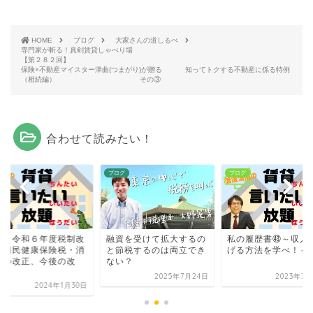
HOME
ブログ
大家さんの道しるべ
専門家が斬る！真剣賃貸しゃべり場
【第２８２回】
保険×不動産マイスター津曲(つまがり)が贈る 知ってトクする不動産に係る特例
（相続編） その③
合わせて読みたい！
グ
ブログ
ブログ
報！令和６年度税制改
融資を受けて拡大するの
私の履歴書㊸～収入
③国民健康保険税・消
と節税するのは両立でき
げる方法を学べ！～
税の改正、今後の改
ない？
.
2025年7月24日
2023年3月
2024年1月30日