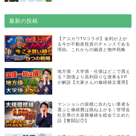
最新の投稿
【アユカワTVコラボ】金利が上が
る今が不動産投資のチャンスである
理由。これからの融資と物件戦略
地方債・大学債・社債はどこで買え
る？国債より高利回りな債券をFP
が解説【大家さんの修繕積立運用】
マンションの規模に合わない業者を
選ぶと修繕費は跳ね上がる｜管理会
社主導の大規模修繕を総会で止めた
話【奮闘記⑦】