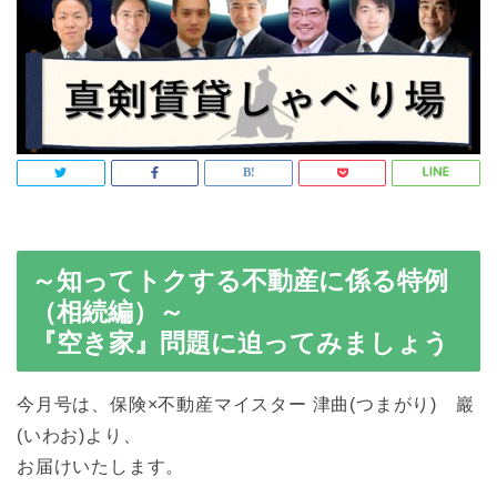
～知ってトクする不動産に係る特例
（相続編）～
『空き家』問題に迫ってみましょう
今月号は、保険×不動産マイスター 津曲(つまがり) 巖
(いわお)より、
お届けいたします。