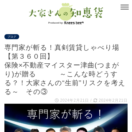
ブログ
専門家が斬る！真剣賃貸しゃべり場
【第３６０回】
保険×不動産マイスター津曲(つまが
り)が贈る ～こんな時どうす
る？！大家さんの“生前”リスクを考え
る～ その③
2024年2月21日
/
2024年2月21日