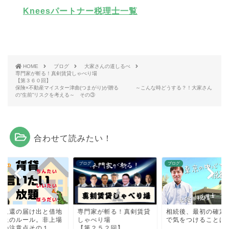
Kneesパートナー税理士一覧
HOME
ブログ
大家さんの道しるべ
専門家が斬る！真剣賃貸しゃべり場
【第３６０回】
保険×不動産マイスター津曲(つまがり)が贈る ～こんな時どうする？！大家さん
の“生前”リスクを考える～ その③
合わせて読みたい！
グ
ブログ
ブログ
償返還の届け出と借地
専門家が斬る！真剣賃貸
相続後、最初の確定
計上のルール。非上場
しゃべり場
で気をつけることは
式の注意点その１
【第２５２回】