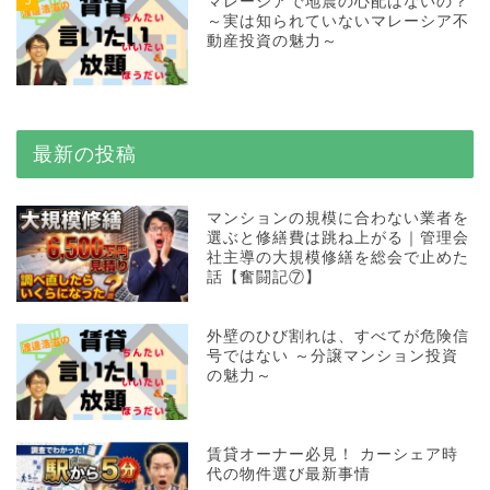
マレーシアで地震の心配はないの？
～実は知られていないマレーシア不
動産投資の魅力～
最新の投稿
マンションの規模に合わない業者を
選ぶと修繕費は跳ね上がる｜管理会
社主導の大規模修繕を総会で止めた
話【奮闘記⑦】
外壁のひび割れは、すべてが危険信
号ではない ～分譲マンション投資
の魅力～
賃貸オーナー必見！ カーシェア時
代の物件選び最新事情