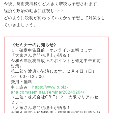
今後、防衛費増税など大きく増税も予想されます。
経済や政治の動きに注視しつつ、
どのように税制が変わっていくかを予想して対策をし
ていきましょう。
《セミナーのお知らせ》
１．確定申告直前、オンライン無料セミナー
『大家さん専門税理士が語る！
令和６年度税制改正のポイントと確定申告直前
対策』
第二部で渡邊が講演します。２月４日（日）
10：00～12：00
費用：無料
申し込み：
https://www.o.biz-
ana.com/seminar/seminar20240204/
（主催：株式会社CBIT）２．大阪でリアルセ
ミナー
『大家さん専門税理士が語る！
令和６年度の税制改正・確定申告直前対策と修