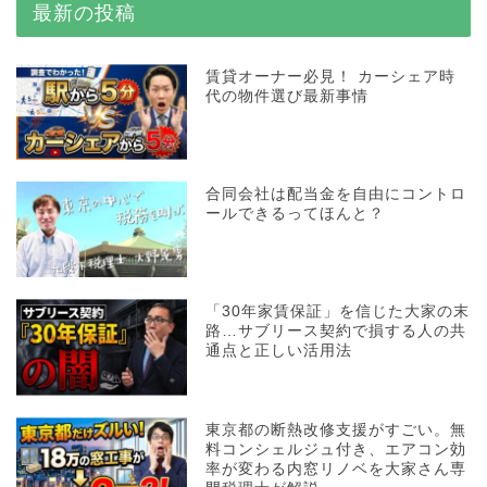
最新の投稿
賃貸オーナー必見！ カーシェア時
代の物件選び最新事情
合同会社は配当金を自由にコントロ
ールできるってほんと？
「30年家賃保証」を信じた大家の末
路…サブリース契約で損する人の共
通点と正しい活用法
東京都の断熱改修支援がすごい。無
料コンシェルジュ付き、エアコン効
率が変わる内窓リノベを大家さん専