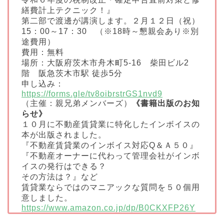
繕費計上テクニック！』
第二部で渡邊が講演します。２月１２日（祝）
15：00～17：30 （※18時～懇親会あり※別
途費用）
費用：無料
場所：大阪府茨木市舟木町5-16 柴田ビル2
階 阪急茨木市駅 徒歩5分
申し込み：
https://forms.gle/tv8oibrstrGS1nvd9
（主催：親兄弟メンバーズ）
《書籍出版のお知
らせ》
１０月に不動産賃貸業に特化したインボイスの
本が出版されました。
『不動産賃貸業のインボイス対応Q＆Ａ５０』
『不動産オーナーに代わって管理会社がインボ
イスの発行はできる？
その方法は？』など
賃貸業ならではのマニアックな質問を５０個用
意しました。
https://www.amazon.co.jp/dp/B0CKXFP26Y