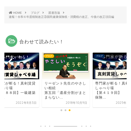
HOME
ブログ
渡邊浩滋
速報！令和６年度税制改正③国民健康保険税・消費税の改正、今後の改正項目編
合わせて読みたい！
グ
ブログ
ブログ
門家が斬る！真剣賃貸
リーゼント先生のやさし
専門家が斬る！真剣
ゃべり場
い相続
しゃべり場
第２８８回】一級建築
第五回「遺産分割がまと
【第４１９回】
...
まらない...
保険...
2022年8月3日
2018年10月9日
2025年5