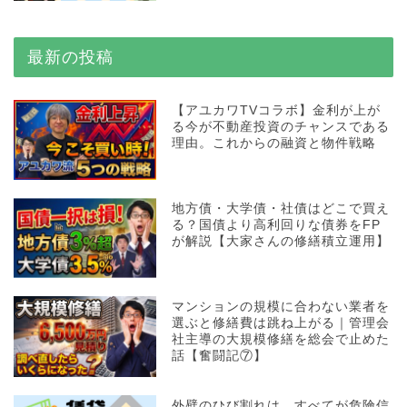
最新の投稿
【アユカワTVコラボ】金利が上が
る今が不動産投資のチャンスである
理由。これからの融資と物件戦略
地方債・大学債・社債はどこで買え
る？国債より高利回りな債券をFP
が解説【大家さんの修繕積立運用】
マンションの規模に合わない業者を
選ぶと修繕費は跳ね上がる｜管理会
社主導の大規模修繕を総会で止めた
話【奮闘記⑦】
外壁のひび割れは、すべてが危険信