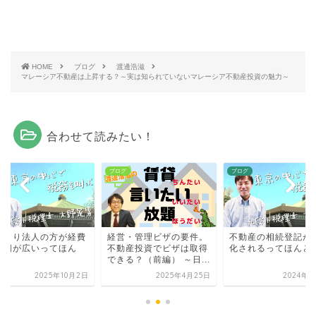
HOME
ブログ
渡邊浩滋
マレーシア不動産は上昇する？～実は知られていないマレーシア不動産投資の魅力～
合わせて読みたい！
グ
ブログ
ブログ
人より法人の方が経費
経営・管理ビザの要件。
不動産の相続登記が
範囲が広いってほん
不動産投資でビザは取得
化されるってほんと
？
できる？（前編） ～日...
2025年10月2日
2025年4月25日
2024年2