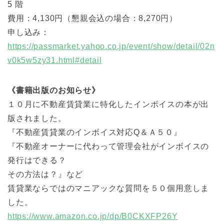
5 階
費用：4,130円（懇親会込の場合：8,270円）
申し込み：
https://passmarket.yahoo.co.jp/event/show/detail/02n
v0k5w5zy31.html#detail
《書籍出版のお知らせ》
１０月に不動産賃貸業に特化したインボイスの本が出
版されました。
『不動産賃貸業のインボイス対応Q＆Ａ５０』
『不動産オーナーに代わって管理会社がインボイスの
発行はできる？
その方法は？』など
賃貸業ならではのマニアックな質問を５０個用意しま
した。
https://www.amazon.co.jp/dp/B0CKXFP26Y