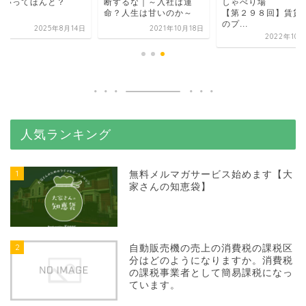
よいってほんと？
断するな｜～入社は運
しゃべり場
命？人生は甘いのか～
【第２９８回】賃貸
のプ...
2025年8月14日
2021年10月18日
2022年10
人気ランキング
1
無料メルマガサービス始めます【大
家さんの知恵袋】
2
自動販売機の売上の消費税の課税区
分はどのようになりますか。消費税
の課税事業者として簡易課税になっ
ています。