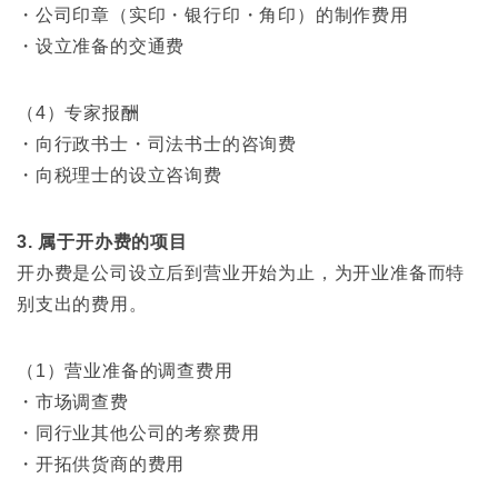
・公司印章（实印・银行印・角印）的制作费用
・设立准备的交通费
（4）专家报酬
・向行政书士・司法书士的咨询费
・向税理士的设立咨询费
3. 属于开办费的项目
开办费是公司设立后到营业开始为止，为开业准备而特
别支出的费用。
（1）营业准备的调查费用
・市场调查费
・同行业其他公司的考察费用
・开拓供货商的费用