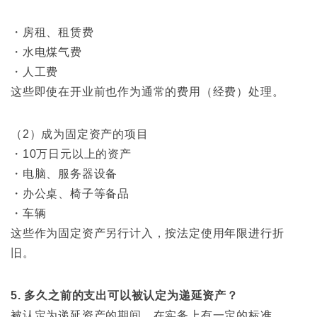
・房租、租赁费
・水电煤气费
・人工费
这些即使在开业前也作为通常的费用（经费）处理。
（2）成为固定资产的项目
・10万日元以上的资产
・电脑、服务器设备
・办公桌、椅子等备品
・车辆
这些作为固定资产另行计入，按法定使用年限进行折
旧。
5. 多久之前的支出可以被认定为递延资产？
被认定为递延资产的期间，在实务上有一定的标准。