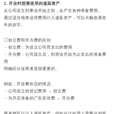
1. 开业时想要使用的递延资产
从公司设立到事业开始之间，会产生各种准备费用。
通过适当地将这些费用计入递延资产，可以大幅改善首
年的赤字。
◯创立费和开办费的区别
・创立费：为设立公司而支出的费用
・开办费：公司设立后，到营业开始为止支出的准备费
用
明确区分这两者是很重要的。
例如，开设餐饮店的情况
・公司设立的登记费用 → 创立费
・为开店准备的广告宣传费 → 开办费
两者都可以计入递延资产，但在会计处理上需要分别管