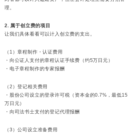
理。
2. 属于创立费的项目
让我们具体看看可以计入创立费的支出。
（1）章程制作・认证费用
・向公证人支付的章程认证手续费（约5万日元）
・电子章程制作的专家报酬
（2）登记相关费用
・股份公司设立的登录许可税（资本金的0.7%，最低15
万日元）
・向司法书士支付的登记代理报酬
（3）公司设立准备费用