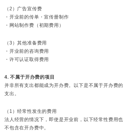
（2）广告宣传费
・开业前的传单・宣传册制作
・网站制作费（初期费用）
（3）其他准备费用
・开业前的咨询费用
・许可认证取得费用
4. 不属于开办费的项目
并非所有支出都能成为开办费。以下是不属于开办费的
支出。
（1）经常性发生的费用
法人经营的情况下，即使是开业前，以下经常性费用也
不包含在开办费中。