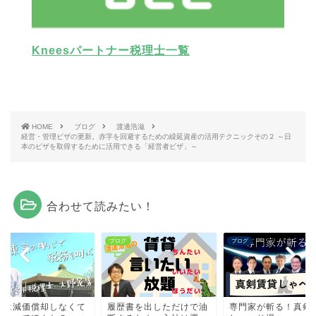
Kneesパートナー税理士一覧
HOME
ブログ
渡邊浩滋
経営・管理ビザの更新。赤字を回避するための繰延資産の活用テクニックその２ ～日
本のビザを取得するために活用できる「経営者ビザ」～
合わせて読みたい！
グ
ブログ
ブログ
人は減価償却しなくて
履歴書を出しただけで油
専門家が斬る！真剣