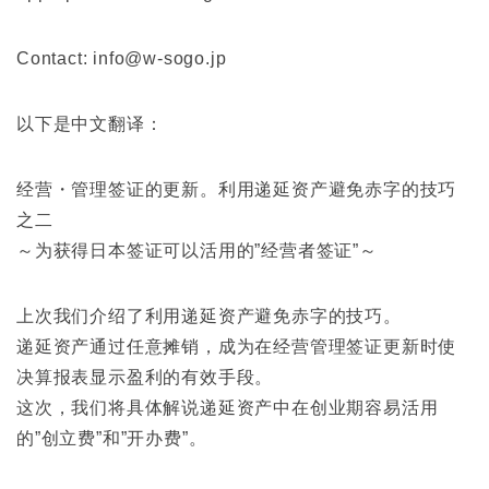
Contact: info@w-sogo.jp
以下是中文翻译：
经营・管理签证的更新。利用递延资产避免赤字的技巧
之二
～为获得日本签证可以活用的”经营者签证”～
上次我们介绍了利用递延资产避免赤字的技巧。
递延资产通过任意摊销，成为在经营管理签证更新时使
决算报表显示盈利的有效手段。
这次，我们将具体解说递延资产中在创业期容易活用
的”创立费”和”开办费”。