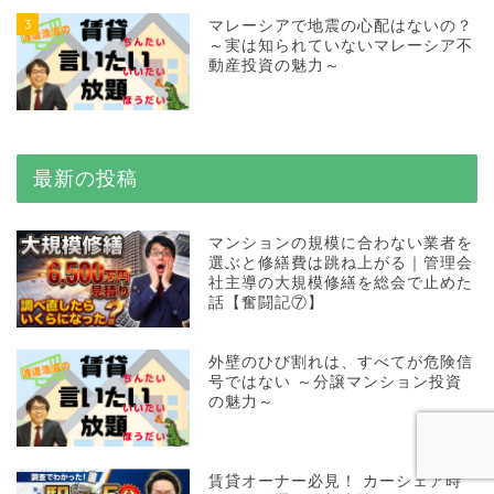
3
マレーシアで地震の心配はないの？
～実は知られていないマレーシア不
動産投資の魅力～
最新の投稿
マンションの規模に合わない業者を
選ぶと修繕費は跳ね上がる｜管理会
社主導の大規模修繕を総会で止めた
話【奮闘記⑦】
外壁のひび割れは、すべてが危険信
号ではない ～分譲マンション投資
の魅力～
賃貸オーナー必見！ カーシェア時