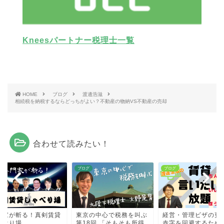
Kneesパートナー税理士一覧
HOME
ブログ
渡邊浩滋
相続税を納税するならどっちがよい？不動産の物納VS不動産の売却
合わせて読みたい！
グ
ブログ
ブログ
門家が斬る！真剣賃貸
東京の中心で税務を叫ぶ
経営・管理ビザの更
ゃべり場
第18回 「そもそも所得
赤字を回避するため