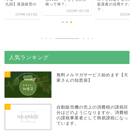
第十九回】賃貸経営の
税って何？」
延資産の活用テクニ
...
ク...
2020年1月27日
2019年1月23日
2025年9
人気ランキング
1
無料メルマガサービス始めます【大
家さんの知恵袋】
2
自動販売機の売上の消費税の課税区
分はどのようになりますか。消費税
の課税事業者として簡易課税になっ
ています。