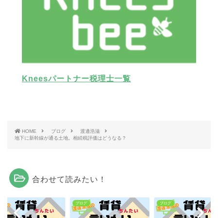
Kneesパートナー税理士一覧
HOME
ブログ
渡邊浩滋
地下に新幹線が通る土地。相続税評価はどうなる？
合わせて読みたい！
グ
ブログ
ブログ