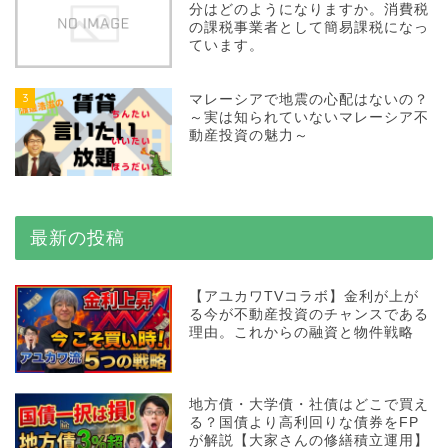
分はどのようになりますか。消費税
の課税事業者として簡易課税になっ
ています。
3
マレーシアで地震の心配はないの？
～実は知られていないマレーシア不
動産投資の魅力～
最新の投稿
【アユカワTVコラボ】金利が上が
る今が不動産投資のチャンスである
理由。これからの融資と物件戦略
地方債・大学債・社債はどこで買え
る？国債より高利回りな債券をFP
が解説【大家さんの修繕積立運用】