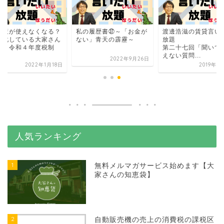
税策が使えなくなる？
私の履歴書㊲～「お金が
渡邊浩滋の賃貸言い
人化している大家さん
ない」青天の霹靂～
放題
見｜令和４年度税制
第二十七回「聞いて
.
えない質問...
2022年9月26日
2022年1月18日
2019年6
人気ランキング
1
無料メルマガサービス始めます【大
家さんの知恵袋】
2
自動販売機の売上の消費税の課税区