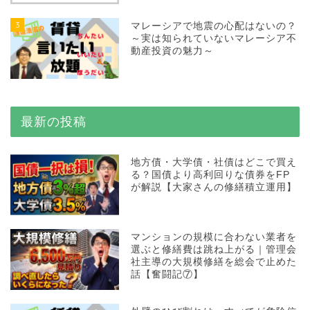
3
マレーシアで地震の心配はないの？
～実は知られていないマレーシア不
動産投資の魅力～
最新の投稿
地方債・大学債・社債はどこで買え
る？国債より高利回りな債券をFP
が解説【大家さんの修繕積立運用】
マンションの規模に合わない業者を
選ぶと修繕費は跳ね上がる｜管理会
社主導の大規模修繕を総会で止めた
話【奮闘記⑦】