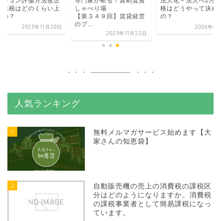
ンション評価方法改正
専門家が斬る！真剣賃貸
法人化－法人への売
相続税はどのくらい上
しゃべり場
格はどうやって決め
るの？
【第３４９回】賃貸経営
の？
のプ...
2023年11月20日
2026年4
2023年11月22日
人気ランキング
1
無料メルマガサービス始めます【大
家さんの知恵袋】
2
自動販売機の売上の消費税の課税区
分はどのようになりますか。消費税
の課税事業者として簡易課税になっ
ています。