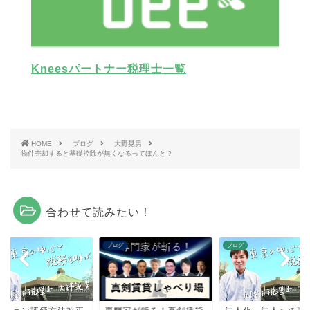
Kneesパートナー税理士一覧
HOME
ブログ
大野晃男
物件売却すると基礎控除が無くなるってほんと？
合わせて読みたい！
グ
ブログ
ブログ