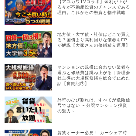
【アユカワTVコラボ】金利が上が
る今が不動産投資のチャンスである
理由。これからの融資と物件戦略
地方債・大学債・社債はどこで買え
る？国債より高利回りな債券をFP
が解説【大家さんの修繕積立運用】
マンションの規模に合わない業者を
選ぶと修繕費は跳ね上がる｜管理会
社主導の大規模修繕を総会で止めた
話【奮闘記⑦】
外壁のひび割れは、すべてが危険信
号ではない ～分譲マンション投資
の魅力～
賃貸オーナー必見！ カーシェア時