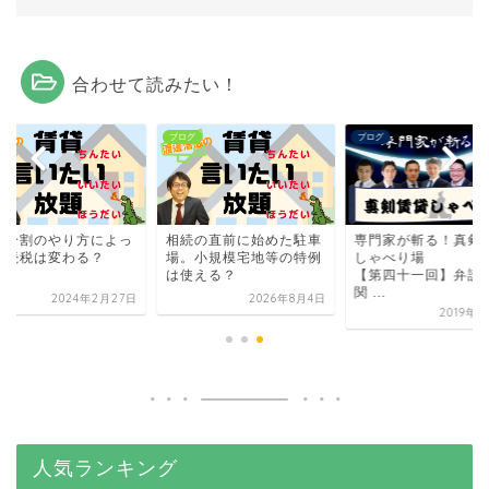
合わせて読みたい！
グ
ブログ
ブログ
産分割のやり方によっ
相続の直前に始めた駐車
専門家が斬る！真剣
相続税は変わる？
場。小規模宅地等の特例
しゃべり場
は使える？
【第四十一回】弁
関 ...
2024年2月27日
2026年8月4日
2019年
人気ランキング