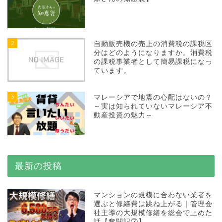
2
自動販売機の売上の消費税の課税区
分はどのようになりますか。消費税
の課税事業者として簡易課税になっ
ています。
3
マレーシアで地震の心配はないの？
～実は知られていないマレーシア不
動産投資の魅力～
最新の投稿
マンションの規模に合わない業者を
選ぶと修繕費は跳ね上がる｜管理会
社主導の大規模修繕を総会で止めた
話【奮闘記⑦】