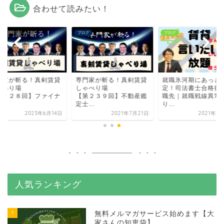
合わせて読みたい！
グ
ブログ
ブログ
門家が斬る！真剣賃貸
専門家が斬る！真剣賃貸
就職氷河期にあっさ
ゃべり場
しゃべり場
定！司法書士合格後
第３２８回】ファイナ
【第２３９回】不動産鑑
職先｜就職戦線異常
...
定士...
り...
2023年6月14日
2021年7月21日
2021年1
人気ランキング
1
無料メルマガサービス始めます【大
家さんの知恵袋】