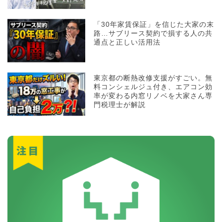
「30年家賃保証」を信じた大家の末
路…サブリース契約で損する人の共
通点と正しい活用法
東京都の断熱改修支援がすごい。無
料コンシェルジュ付き、エアコン効
率が変わる内窓リノベを大家さん専
門税理士が解説