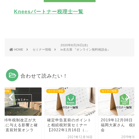
Kneesパートナー税理士一覧
2020年8月26日(水)
HOME
セミナー情報
in名古屋 『オンライン無料相談会』
合わせて読みたい！
ナー情報
セミナー情報
セミナー情報
令和6年税制改正が大
確定申告直前のポイント
2019年12月08日（
さんに与える影響と確
と相続税対策セミナー
福岡大家さん 税務
申告直前対策オンラ
【2022年1月16日（...
会
.
2021年12月16日
2019年10