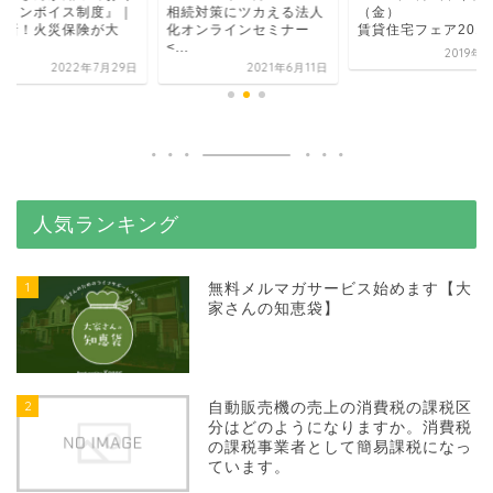
きインボイス制度』｜
相続対策にツカえる法人
（金）
最新！火災保険が大
化オンラインセミナー
賃貸住宅フェア2019i.
.
<...
2019年
2022年7月29日
2021年6月11日
人気ランキング
1
無料メルマガサービス始めます【大
家さんの知恵袋】
2
自動販売機の売上の消費税の課税区
分はどのようになりますか。消費税
の課税事業者として簡易課税になっ
ています。