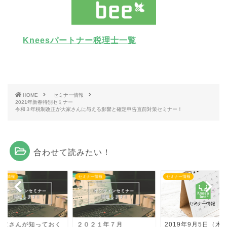
Kneesパートナー税理士一覧
HOME
セミナー情報
2021年新春特別セミナー
令和３年税制改正が大家さんに与える影響と確定申告直前対策セミナー！
合わせて読みたい！
ナー情報
セミナー情報
セミナー情報
大家さんが知っておく
２０２１年７月
2019年9月5日（木