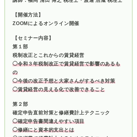
講師：福岡 清田 博之 税理士・渡邊 浩滋 税理士
【開催方法】
ZOOMによるオンライン開催
【セミナー内容】
第１部
税制改正とこれからの賃貸経営
◯令和３年税制改正で賃貸経営で影響のあるも
の
◯今後の改正予想と大家さんがするべき対策
◯賃貸経営の見える化で改善できること
第２部
確定申告直前対策と修繕費計上テクニック
◯確定申告書間違えやすい項目
◯修繕にと資本的支出とは