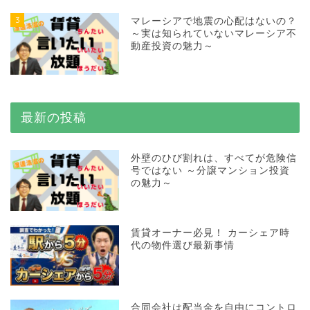
3
マレーシアで地震の心配はないの？
～実は知られていないマレーシア不
動産投資の魅力～
最新の投稿
外壁のひび割れは、すべてが危険信
号ではない ～分譲マンション投資
の魅力～
賃貸オーナー必見！ カーシェア時
代の物件選び最新事情
合同会社は配当金を自由にコントロ