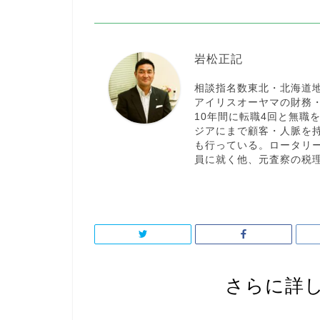
岩松正記
相談指名数東北・北海道地
アイリスオーヤマの財務
10年間に転職4回と無職
ジアにまで顧客・人脈を
も行っている。ロータリ
員に就く他、元査察の税
さらに詳