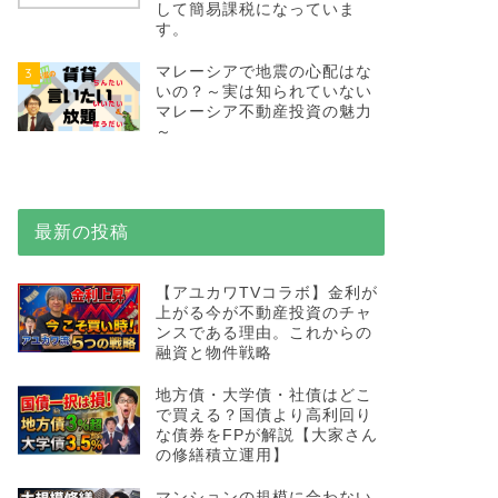
して簡易課税になっていま
す。
マレーシアで地震の心配はな
3
いの？～実は知られていない
マレーシア不動産投資の魅力
～
最新の投稿
【アユカワTVコラボ】金利が
上がる今が不動産投資のチャ
ンスである理由。これからの
融資と物件戦略
地方債・大学債・社債はどこ
で買える？国債より高利回り
な債券をFPが解説【大家さん
の修繕積立運用】
マンションの規模に合わない