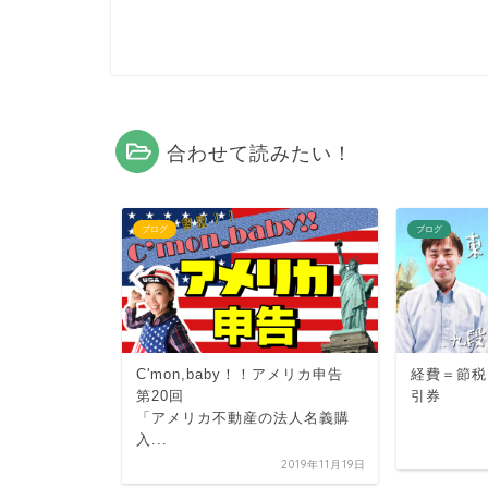
合わせて読みたい！
ブログ
ブログ
叫ぶ
C'mon,baby！！アメリカ申告
経費＝節税
定期借地権っ
第20回
引券
「アメリカ不動産の法人名義購
入...
2020年6月2日
2019年11月19日