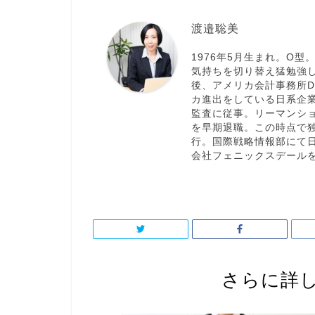
渡邉聡美
1976年5月生まれ。O
気持ちを切り替え猛勉強
後、アメリカ会計事務所Del
カ進出をしている日系企
監査に従事。リーマンシ
を早期退職。この時点で
行。国際戦略情報部にて
会社フェニックスデール
さらに詳