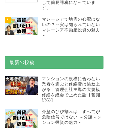
して簡易課税になっていま
す。
マレーシアで地震の心配はな
3
いの？～実は知られていない
マレーシア不動産投資の魅力
～
最新の投稿
マンションの規模に合わない
業者を選ぶと修繕費は跳ね上
がる｜管理会社主導の大規模
修繕を総会で止めた話【奮闘
記⑦】
外壁のひび割れは、すべてが
危険信号ではない ～分譲マン
ション投資の魅力～