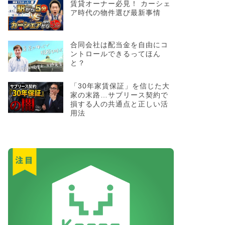
賃貸オーナー必見！ カーシェ
ア時代の物件選び最新事情
合同会社は配当金を自由にコ
ントロールできるってほん
と？
「30年家賃保証」を信じた大
家の末路…サブリース契約で
損する人の共通点と正しい活
用法