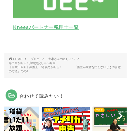
Kneesパートナー税理士一覧
HOME
ブログ
大家さんの道しるべ
専門家が斬る！真剣賃貸しゃべり場
【第六十四回】弁護士 関 義之が斬る！ 「借主が家賃を払わないときの合意
の方法」その4
合わせて読みたい！
グ
ブログ
ブログ