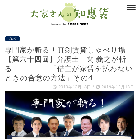
ブログ
専門家が斬る！真剣賃貸しゃべり場
【第六十四回】弁護士 関 義之が斬
る！ 「借主が家賃を払わない
ときの合意の方法」その4
2019年12月18日
/
2019年12月18日