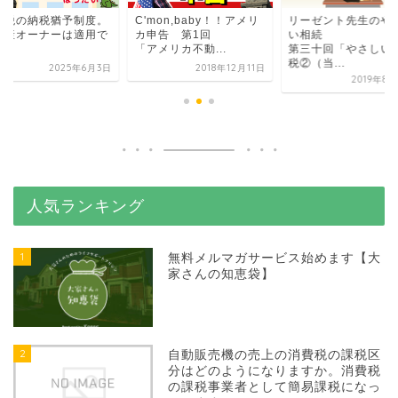
続税の納税猶予制度。
C'mon,baby！！アメリ
リーゼント先生のや
動産オーナーは適用で
カ申告 第1回
い相続
る？
「アメリカ不動...
第三十回「やさしい
税②（当...
2025年6月3日
2018年12月11日
2019年8
人気ランキング
1
無料メルマガサービス始めます【大
家さんの知恵袋】
2
自動販売機の売上の消費税の課税区
分はどのようになりますか。消費税
の課税事業者として簡易課税になっ