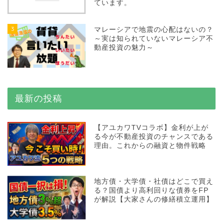
ています。
3
マレーシアで地震の心配はないの？
～実は知られていないマレーシア不
動産投資の魅力～
最新の投稿
【アユカワTVコラボ】金利が上が
る今が不動産投資のチャンスである
理由。これからの融資と物件戦略
地方債・大学債・社債はどこで買え
る？国債より高利回りな債券をFP
が解説【大家さんの修繕積立運用】