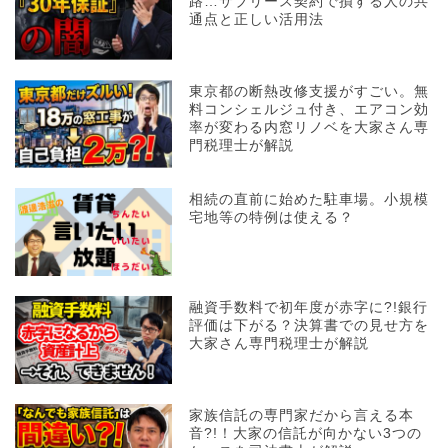
路…サブリース契約で損する人の共
通点と正しい活用法
東京都の断熱改修支援がすごい。無
料コンシェルジュ付き、エアコン効
率が変わる内窓リノベを大家さん専
門税理士が解説
相続の直前に始めた駐車場。小規模
宅地等の特例は使える？
融資手数料で初年度が赤字に?!銀行
評価は下がる？決算書での見せ方を
大家さん専門税理士が解説
家族信託の専門家だから言える本
音?!！大家の信託が向かない3つの