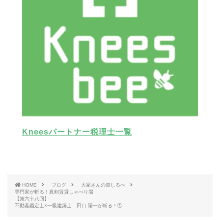
Kneesパートナー税理士一覧
HOME
ブログ
大家さんの道しるべ
専門家が斬る！真剣賃貸しゃべり場
【第六十八回】
不動産鑑定士×一級建築士 田口 陽一が斬る！①