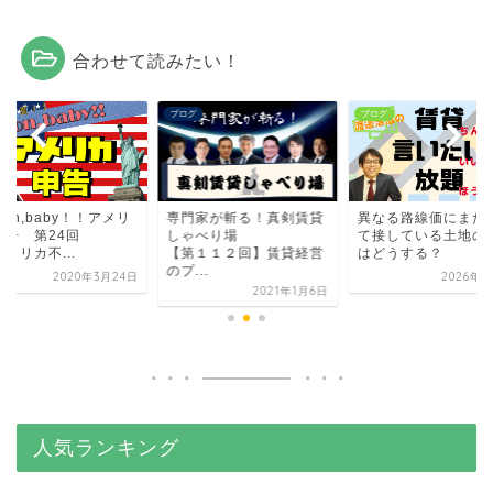
合わせて読みたい！
グ
ブログ
ブログ
mon,baby！！アメリ
専門家が斬る！真剣賃貸
異なる路線価にまた
申告 第24回
しゃべり場
て接している土地の
メリカ不...
【第１１２回】賃貸経営
はどうする？
のプ...
2020年3月24日
2026年3
2021年1月6日
人気ランキング