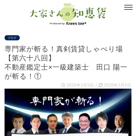
ブログ
専門家が斬る！真剣賃貸しゃべり場
【第六十八回】
不動産鑑定士×一級建築士 田口 陽一
が斬る！①
2020年2月5日
/
2020年2月5日