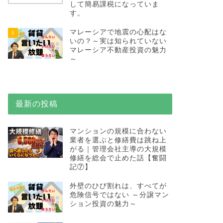
して簡易課税になっていま
す。
マレーシアで地震の心配はな
3
いの？～実は知られていない
マレーシア不動産投資の魅力
～
最新の投稿
マンションの規模に合わない
業者を選ぶと修繕費は跳ね上
がる｜管理会社主導の大規模
修繕を総会で止めた話【奮闘
記⑦】
外壁のひび割れは、すべてが
危険信号ではない ～分譲マン
ション投資の魅力～