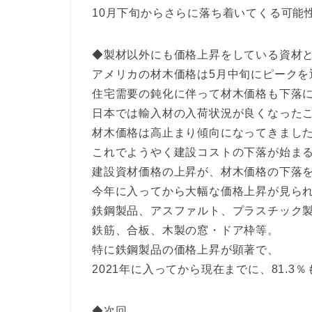
10月下旬からさらに落ち着いてくる可能
◆製材以外にも価格上昇をしている資材
アメリカの材木価格は5月中旬にピークを
住宅需要の鈍化に伴って材木価格も下落
日本では輸入材の入荷状況が良くなった
材木価格は高止まり傾向になってきまし
これでようやく建設コストの下落が始ま
建設資材価格の上昇が、材木価格の下落
今年に入ってから大幅な価格上昇が見ら
鉄鋼製品、アスファルト、プラスチック
鉄筋、合板、木製の窓・ドア枠等。
特に鉄鋼製品の価格上昇が顕著で、
2021年に入ってから現在までに、81.3
◆次回