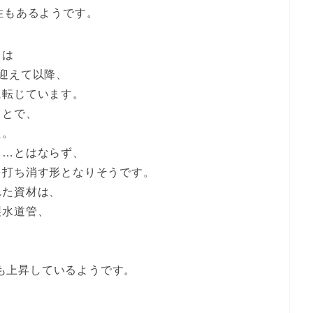
性もあるようです。
とは
迎えて以降、
に転じています。
ことで、
た。
る…とはならず、
を打ち消す形となりそうです。
れた資材は、
製水道管、
％も上昇しているようです。