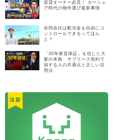
賃貸オーナー必見！ カーシェ
ア時代の物件選び最新事情
合同会社は配当金を自由にコ
ントロールできるってほん
と？
「30年家賃保証」を信じた大
家の末路…サブリース契約で
損する人の共通点と正しい活
用法