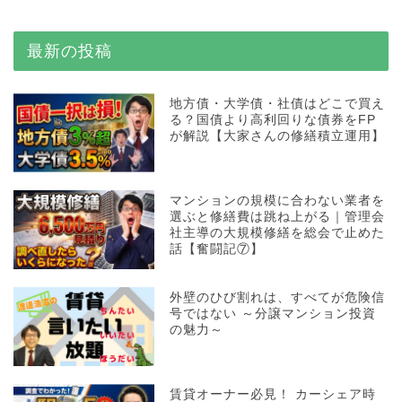
最新の投稿
地方債・大学債・社債はどこで買え
る？国債より高利回りな債券をFP
が解説【大家さんの修繕積立運用】
マンションの規模に合わない業者を
選ぶと修繕費は跳ね上がる｜管理会
社主導の大規模修繕を総会で止めた
話【奮闘記⑦】
外壁のひび割れは、すべてが危険信
号ではない ～分譲マンション投資
の魅力～
賃貸オーナー必見！ カーシェア時