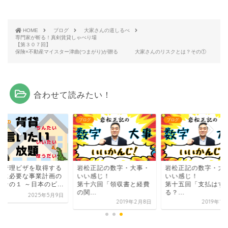
HOME
ブログ
大家さんの道しるべ
専門家が斬る！真剣賃貸しゃべり場
【第３０７回】
保険×不動産マイスター津曲(つまがり)が贈る 大家さんのリスクとは？その①
合わせて読みたい！
グ
ブログ
ブログ
営管理ビザを取得する
岩松正記の数字・大事・
岩松正記の数字・大
めに必要な事業計画の
いい感じ！
いい感じ！
その１ ～日本のビ...
第十六回「領収書と経費
第十五回「支払はす
の関...
る？...
2025年5月9日
2019年2月8日
2019年1