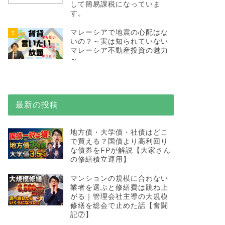
して簡易課税になっていま
す。
マレーシアで地震の心配はな
3
いの？～実は知られていない
マレーシア不動産投資の魅力
～
最新の投稿
地方債・大学債・社債はどこ
で買える？国債より高利回り
な債券をFPが解説【大家さん
の修繕積立運用】
マンションの規模に合わない
業者を選ぶと修繕費は跳ね上
がる｜管理会社主導の大規模
修繕を総会で止めた話【奮闘
記⑦】