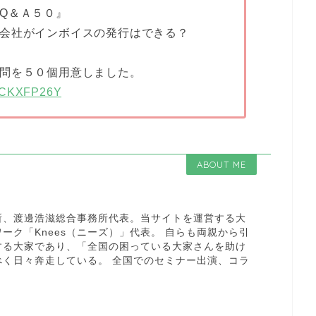
Q＆Ａ５０』
会社がインボイスの発行はできる？
問を５０個用意しました。
B0CKXFP26Y
ABOUT ME
所、渡邊浩滋総合事務所代表。当サイトを運営する大
ーク「Knees（ニーズ）」代表。 自らも両親から引
する大家であり、「全国の困っている大家さんを助け
べく日々奔走している。 全国でのセミナー出演、コラ