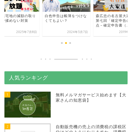
規模宅地の減額の取り
白色申告は帳簿をつけな
森広忠の名古屋大家
いで揉めない対策
くてもよい？
第七回「確定申告の
点－確定申告書（...
2025年7月8日
2024年3月7日
2019年
人気ランキング
1
無料メルマガサービス始めます【大
家さんの知恵袋】
2
自動販売機の売上の消費税の課税区