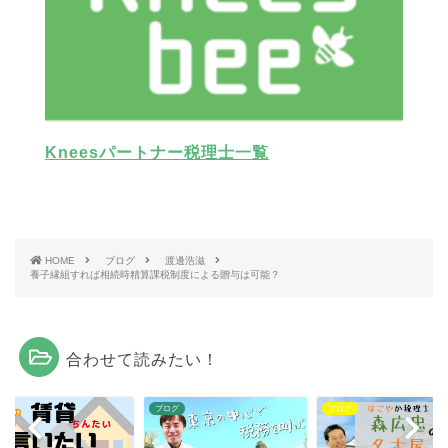
Kneesパートナー税理士一覧
HOME
ブログ
渡邊浩滋
養子縁組すれば相続時精算課税制度による贈与は可能？
合わせて読みたい！
グ
ブログ
ブログ