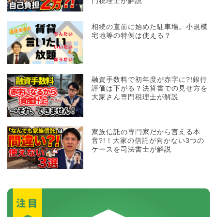
門税理士が解説
相続の直前に始めた駐車場。小規模
宅地等の特例は使える？
融資手数料で初年度が赤字に?!銀行
評価は下がる？決算書での見せ方を
大家さん専門税理士が解説
家族信託の専門家だから言える本
音?!！大家の信託が向かない3つの
ケースを司法書士が解説