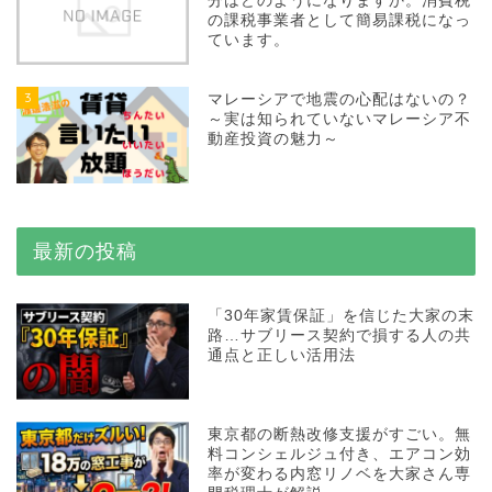
分はどのようになりますか。消費税
の課税事業者として簡易課税になっ
ています。
3
マレーシアで地震の心配はないの？
～実は知られていないマレーシア不
動産投資の魅力～
最新の投稿
「30年家賃保証」を信じた大家の末
路…サブリース契約で損する人の共
通点と正しい活用法
東京都の断熱改修支援がすごい。無
料コンシェルジュ付き、エアコン効
率が変わる内窓リノベを大家さん専