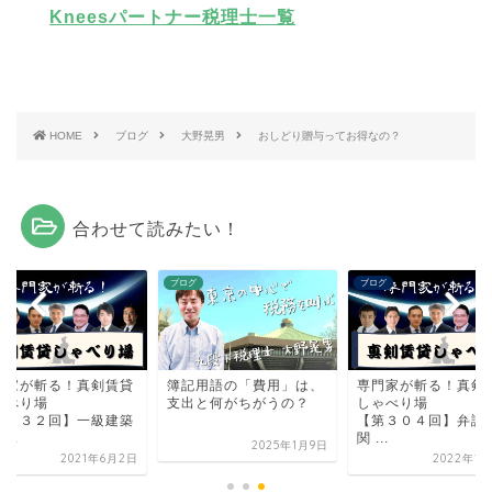
Kneesパートナー税理士一覧
HOME
ブログ
大野晃男
おしどり贈与ってお得なの？
合わせて読みたい！
グ
ブログ
ブログ
門家が斬る！真剣賃貸
簿記用語の「費用」は、
専門家が斬る！真剣
ゃべり場
支出と何がちがうの？
しゃべり場
第２３２回】一級建築
【第３０４回】弁
...
関 ...
2025年1月9日
2021年6月2日
2022年12