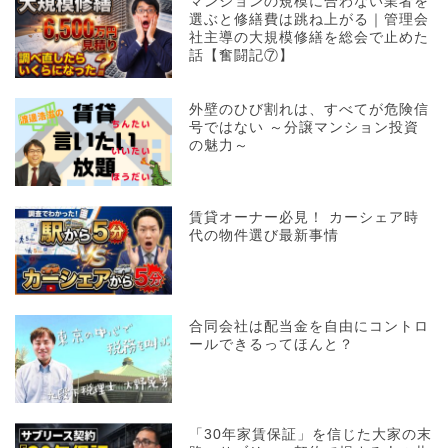
マンションの規模に合わない業者を
選ぶと修繕費は跳ね上がる｜管理会
社主導の大規模修繕を総会で止めた
話【奮闘記⑦】
外壁のひび割れは、すべてが危険信
号ではない ～分譲マンション投資
の魅力～
賃貸オーナー必見！ カーシェア時
代の物件選び最新事情
合同会社は配当金を自由にコントロ
ールできるってほんと？
「30年家賃保証」を信じた大家の末