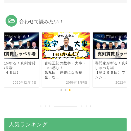
合わせて読みたい！
グ
ブログ
ブログ
門家が斬る！真剣賃貸
岩松正記の数字・大事・
専門家が斬る！真剣
ゃべり場
いい感じ！
しゃべり場
第４４８回】
第九回「経費になる税
【第２９９回】ファ
...
金、な...
ンシ...
2025年12月17日
2018年11月9日
2022年1
人気ランキング