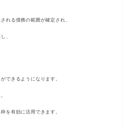
保される債務の範囲が確定され、
握し、
。
とができるようになります。
ん。
保枠を有効に活用できます。