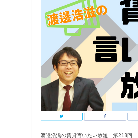
渡邊浩滋の賃貸言いたい放題 第218回