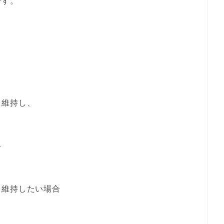
です。
を維持し、
合
、
を維持したい場合