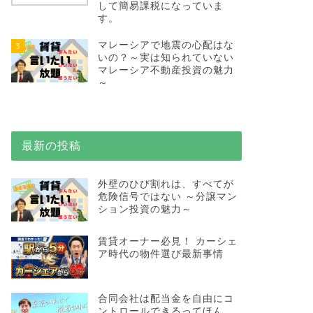
して簡易課税になっていま
す。
マレーシアで地震の心配はな
3
いの？～実は知られていない
マレーシア不動産投資の魅力
～
最新の投稿
外壁のひび割れは、すべてが
危険信号ではない ～分譲マン
ション投資の魅力～
賃貸オーナー必見！ カーシェ
ア時代の物件選び最新事情
合同会社は配当金を自由にコ
ントロールできるってほん