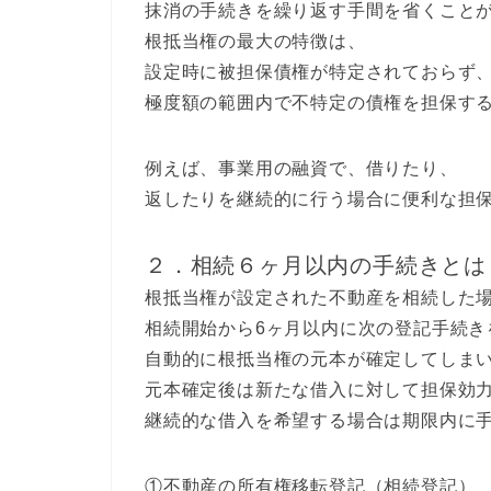
抹消の手続きを繰り返す手間を省くこと
根抵当権の最大の特徴は、
設定時に被担保債権が特定されておらず
極度額の範囲内で不特定の債権を担保す
例えば、事業用の融資で、借りたり、
返したりを継続的に行う場合に便利な担
２．相続６ヶ月以内の手続きとは
根抵当権が設定された不動産を相続した
相続開始から6ヶ月以内に次の登記手続き
自動的に根抵当権の元本が確定してしま
元本確定後は新たな借入に対して担保効
継続的な借入を希望する場合は期限内に
①不動産の所有権移転登記（相続登記）