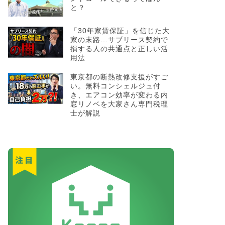
と？
「30年家賃保証」を信じた大
家の末路…サブリース契約で
損する人の共通点と正しい活
用法
東京都の断熱改修支援がすご
い。無料コンシェルジュ付
き、エアコン効率が変わる内
窓リノベを大家さん専門税理
士が解説