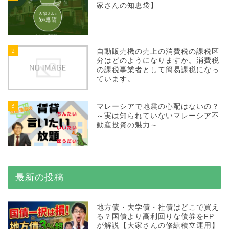
家さんの知恵袋】
2
自動販売機の売上の消費税の課税区
分はどのようになりますか。消費税
の課税事業者として簡易課税になっ
ています。
3
マレーシアで地震の心配はないの？
～実は知られていないマレーシア不
動産投資の魅力～
最新の投稿
地方債・大学債・社債はどこで買え
る？国債より高利回りな債券をFP
が解説【大家さんの修繕積立運用】