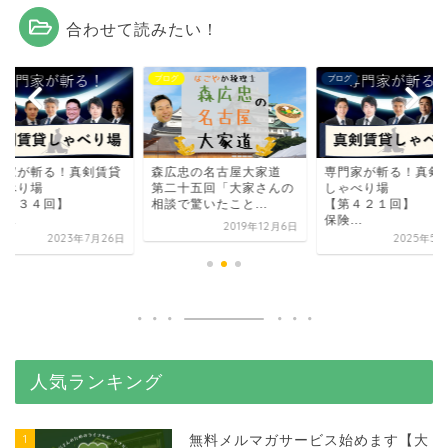
合わせて読みたい！
グ
ブログ
ブログ
門家が斬る！真剣賃貸
森広忠の名古屋大家道
専門家が斬る！真剣
ゃべり場
第二十五回「大家さんの
しゃべり場
第３３４回】
相談で驚いたこと...
【第４２１回】
..
保険...
2019年12月6日
2023年7月26日
2025年5月
人気ランキング
1
無料メルマガサービス始めます【大