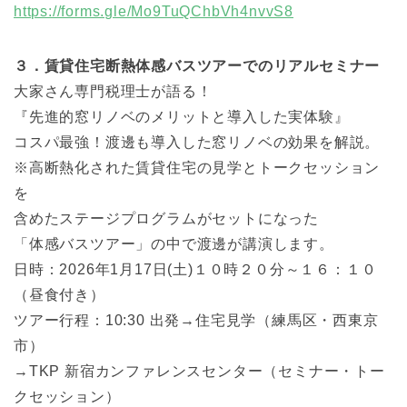
https://forms.gle/Mo9TuQChbVh4nvvS8
３．賃貸住宅断熱体感バスツアーでのリアルセミナー
大家さん専門税理士が語る！
『先進的窓リノベのメリットと導入した実体験』
コスパ最強！渡邊も導入した窓リノベの効果を解説。
※高断熱化された賃貸住宅の見学とトークセッション
を
含めたステージプログラムがセットになった
「体感バスツアー」の中で渡邊が講演します。
日時：2026年1月17日(土)１０時２０分～１６：１０
（昼食付き）
ツアー行程：10:30 出発→住宅見学（練馬区・西東京
市）
→TKP 新宿カンファレンスセンター（セミナー・トー
クセッション）