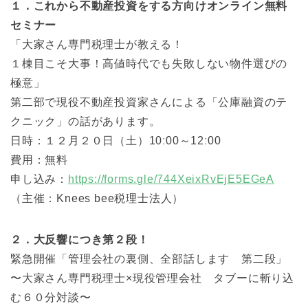
１．これから不動産投資をする方向けオンライン無料
セミナー
「大家さん専門税理士が教える！
１棟目こそ大事！高値時代でも失敗しない物件選びの
極意」
第二部で現役不動産投資家さんによる「公庫融資のテ
クニック」の話があります。
日時：１２月２０日（土）10ː00～12ː00
費用：無料
申し込み：
https://forms.gle/744XeixRvEjE5EGeA
（主催：Knees bee税理士法人）
２．大反響につき第２段！
緊急開催「管理会社の裏側、全部話します 第二段」
〜大家さん専門税理士×現役管理会社 タブーに斬り込
む６０分対談〜