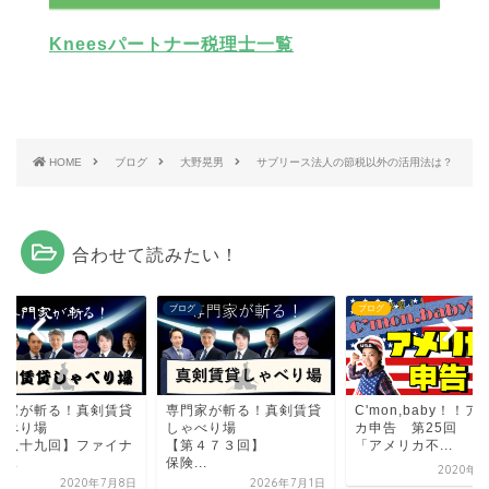
Kneesパートナー税理士一覧
HOME
ブログ
大野晃男
サブリース法人の節税以外の活用法は？
合わせて読みたい！
グ
ブログ
ブログ
門家が斬る！真剣賃貸
専門家が斬る！真剣賃貸
C'mon,baby！！ア
ゃべり場
しゃべり場
カ申告 第25回
第八十九回】ファイナ
【第４７３回】
「アメリカ不...
...
保険...
2020年4
2020年7月8日
2026年7月1日