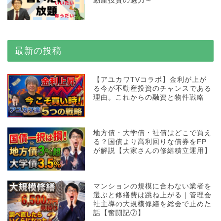
動産投資の魅力～
最新の投稿
【アユカワTVコラボ】金利が上が
る今が不動産投資のチャンスである
理由。これからの融資と物件戦略
地方債・大学債・社債はどこで買え
る？国債より高利回りな債券をFP
が解説【大家さんの修繕積立運用】
マンションの規模に合わない業者を
選ぶと修繕費は跳ね上がる｜管理会
社主導の大規模修繕を総会で止めた
話【奮闘記⑦】