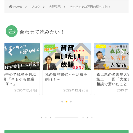
HOME
ブログ
大野晃男
そもそも103万円の壁って何？
合わせて読みたい！
グ
ブログ
ブログ
京の中心で税務を叫ぶ
私の履歴書㊶～生活費を
森広忠の名古屋大家
36回 「そもそも修繕
削れ！～
第二十一回「大家さ
て何？」...
相談で驚いたこと...
2020年12月7日
2022年12月20日
2019年10