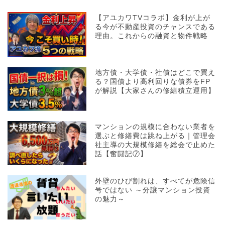
【アユカワTVコラボ】金利が上が
る今が不動産投資のチャンスである
理由。これからの融資と物件戦略
地方債・大学債・社債はどこで買え
る？国債より高利回りな債券をFP
が解説【大家さんの修繕積立運用】
マンションの規模に合わない業者を
選ぶと修繕費は跳ね上がる｜管理会
社主導の大規模修繕を総会で止めた
話【奮闘記⑦】
外壁のひび割れは、すべてが危険信
号ではない ～分譲マンション投資
の魅力～