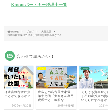
Kneesパートナー税理士一覧
HOME
ブログ
大野晃男
相続時精算課税で110万円贈与は申告不要なの？
合わせて読みたい！
グ
ブログ
ブログ
続人は遺言執行者に指
森広忠の名古屋大家道
そもそも資本金とは
することができるか？
第十七回「大家さん専門
｜不動産投資の資本
税理士と一般的な...
いくらにすべきか
2025年4月22日
2019年8月9日
2021年9