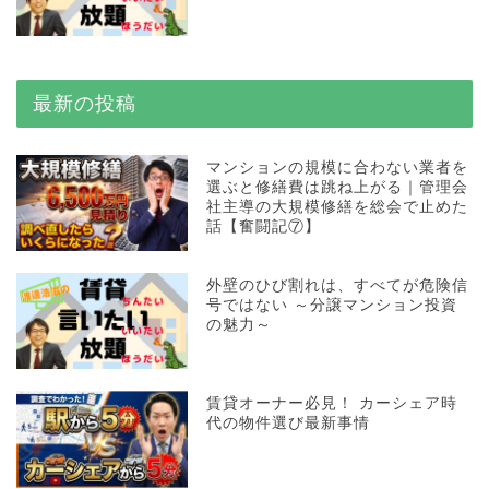
最新の投稿
マンションの規模に合わない業者を
選ぶと修繕費は跳ね上がる｜管理会
社主導の大規模修繕を総会で止めた
話【奮闘記⑦】
外壁のひび割れは、すべてが危険信
号ではない ～分譲マンション投資
の魅力～
賃貸オーナー必見！ カーシェア時
代の物件選び最新事情