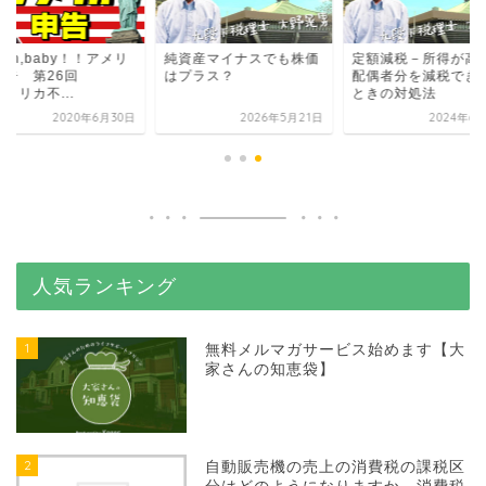
mon,baby！！アメリ
純資産マイナスでも株価
定額減税－所得が高
申告 第26回
はプラス？
配偶者分を減税でき
メリカ不...
ときの対処法
2020年6月30日
2026年5月21日
2024年6
人気ランキング
1
無料メルマガサービス始めます【大
家さんの知恵袋】
2
自動販売機の売上の消費税の課税区