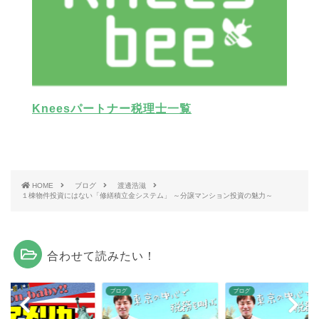
Kneesパートナー税理士一覧
HOME
ブログ
渡邊浩滋
１棟物件投資にはない「修繕積立金システム」 ～分譲マンション投資の魅力～
合わせて読みたい！
グ
ブログ
ブログ