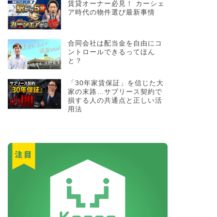
賃貸オーナー必見！ カーシェ
ア時代の物件選び最新事情
合同会社は配当金を自由にコ
ントロールできるってほん
と？
「30年家賃保証」を信じた大
家の末路…サブリース契約で
損する人の共通点と正しい活
用法