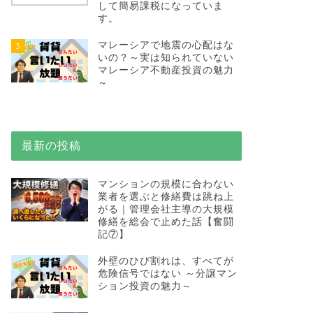
して簡易課税になっていま
す。
マレーシアで地震の心配はな
3
いの？～実は知られていない
マレーシア不動産投資の魅力
～
最新の投稿
マンションの規模に合わない
業者を選ぶと修繕費は跳ね上
がる｜管理会社主導の大規模
修繕を総会で止めた話【奮闘
記⑦】
外壁のひび割れは、すべてが
危険信号ではない ～分譲マン
ション投資の魅力～