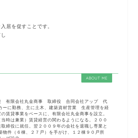
な入居を促すことです。
有し
ABOUT ME
般 有限会社丸金商事 取締役 合同会社アップ 代
ーカーに勤務、主に土木、建築資材営業 生産管理を経
家の賃貸事業をベースに、有限会社丸金商事を設立。
（当時は兼業）賃貸経営の関わるようになる。２００
表取締役に就任。翌２００９年の会社を退職し専業と
新築物件（６棟、２７戸）を手がけ、１２棟９０戸所