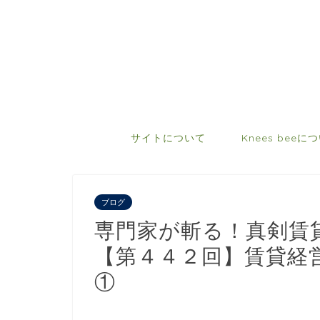
サイトについて
Knees beeに
ブログ
専門家が斬る！真剣賃
【第４４２回】賃貸経
①