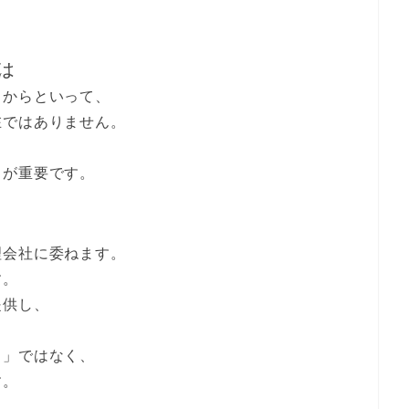
は
るからといって、
在ではありません。
、
とが重要です。
理会社に委ねます。
す。
提供し、
ま」ではなく、
す。