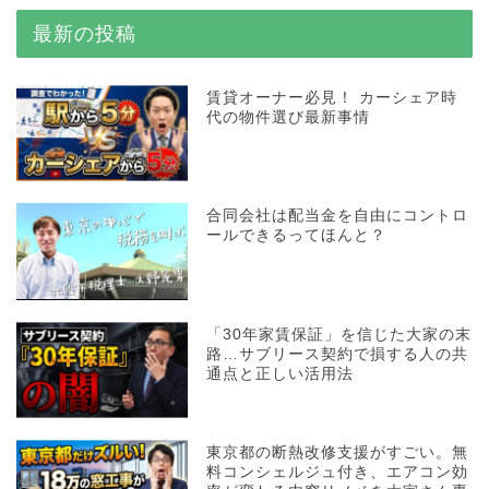
最新の投稿
賃貸オーナー必見！ カーシェア時
代の物件選び最新事情
合同会社は配当金を自由にコントロ
ールできるってほんと？
「30年家賃保証」を信じた大家の末
路…サブリース契約で損する人の共
通点と正しい活用法
東京都の断熱改修支援がすごい。無
料コンシェルジュ付き、エアコン効