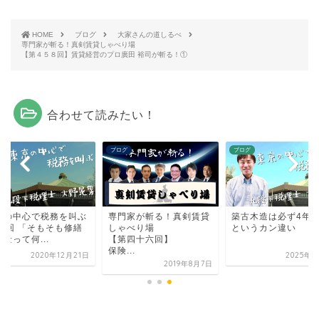
HOME
ブログ
大家さんの道しるべ
専門家が斬る！真剣賃貸しゃべり場
【第４５８回】賃貸経営のプロ廣田 裕司が斬る！①
合わせて読みたい！
グ
ブログ
ブログ
京の中心で税務を叫ぶ
専門家が斬る！真剣賃貸
築古木造は必ず4年
37回 「そもそも修繕
しゃべり場
というカン違い
金って何...
【第四十六回】
保険...
2020年12月21日
2025年9
2019年8月7日