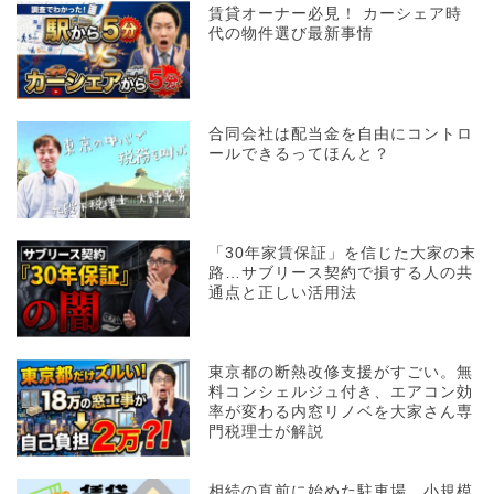
賃貸オーナー必見！ カーシェア時
代の物件選び最新事情
合同会社は配当金を自由にコントロ
ールできるってほんと？
「30年家賃保証」を信じた大家の末
路…サブリース契約で損する人の共
通点と正しい活用法
東京都の断熱改修支援がすごい。無
料コンシェルジュ付き、エアコン効
率が変わる内窓リノベを大家さん専
門税理士が解説
相続の直前に始めた駐車場。小規模