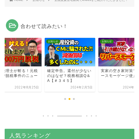
合わせて読みたい！
らせ
お知らせ
お知らせ
松税理士が斬る！元税
確定申告。還付が少ない
実家の空き家対策で
士が脱税事件のニュー
のはなぜ？税務相談Q＆
ースモーゲージ使え
A【＃３４５】
2022年8月25日
2024年2月5日
2024年7
人気ランキング