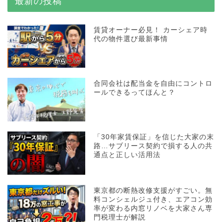
最新の投稿
賃貸オーナー必見！ カーシェア時
代の物件選び最新事情
合同会社は配当金を自由にコントロ
ールできるってほんと？
「30年家賃保証」を信じた大家の末
路…サブリース契約で損する人の共
通点と正しい活用法
東京都の断熱改修支援がすごい。無
料コンシェルジュ付き、エアコン効
率が変わる内窓リノベを大家さん専
門税理士が解説