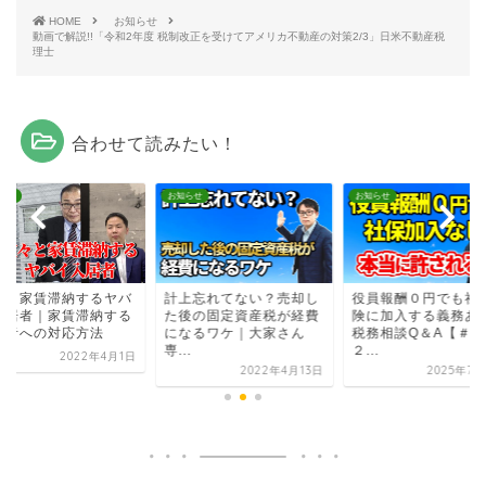
HOME
お知らせ
動画で解説!!「令和2年度 税制改正を受けてアメリカ不動産の対策2/3」日米不動産税
理士
合わせて読みたい！
らせ
お知らせ
お知らせ
々と家賃滞納するヤバ
計上忘れてない？売却し
役員報酬０円でも社
入居者｜家賃滞納する
た後の固定資産税が経費
険に加入する義務あ
居者への対応方法
になるワケ｜大家さん
税務相談Q＆A【＃４
専...
２...
2022年4月1日
2022年4月13日
2025年7月