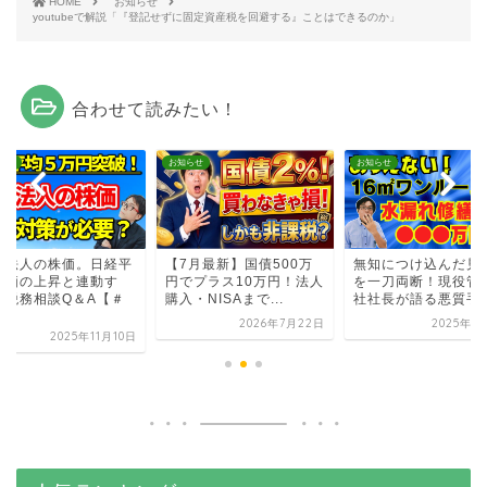
HOME
お知らせ
youtubeで解説「『登記せずに固定資産税を回避する』ことはできるのか」
合わせて読みたい！
らせ
お知らせ
お知らせ
族法人の株価。日経平
【7月最新】国債500万
無知につけ込んだ見
株価の上昇と連動す
円でプラス10万円！法人
を一刀両断！現役管
？税務相談Q＆A【＃
購入・NISAまで...
社社長が語る悪質手
.
2026年7月22日
2025年1
2025年11月10日