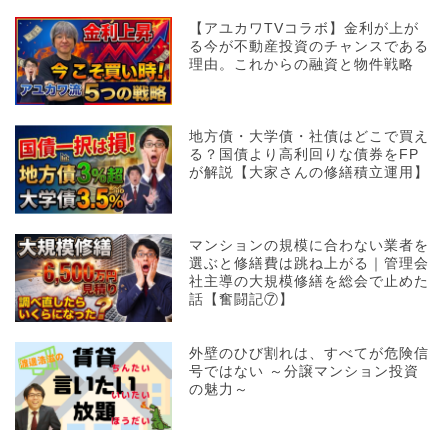
【アユカワTVコラボ】金利が上が
る今が不動産投資のチャンスである
理由。これからの融資と物件戦略
地方債・大学債・社債はどこで買え
る？国債より高利回りな債券をFP
が解説【大家さんの修繕積立運用】
マンションの規模に合わない業者を
選ぶと修繕費は跳ね上がる｜管理会
社主導の大規模修繕を総会で止めた
話【奮闘記⑦】
外壁のひび割れは、すべてが危険信
号ではない ～分譲マンション投資
の魅力～