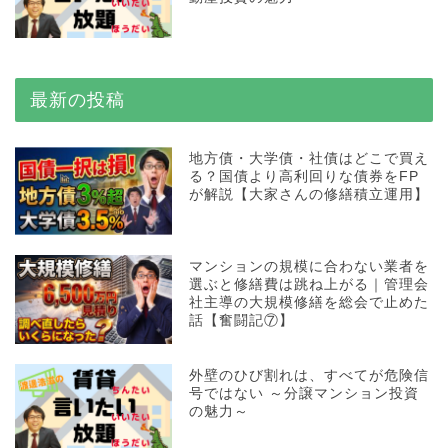
最新の投稿
地方債・大学債・社債はどこで買え
る？国債より高利回りな債券をFP
が解説【大家さんの修繕積立運用】
マンションの規模に合わない業者を
選ぶと修繕費は跳ね上がる｜管理会
社主導の大規模修繕を総会で止めた
話【奮闘記⑦】
外壁のひび割れは、すべてが危険信
号ではない ～分譲マンション投資
の魅力～