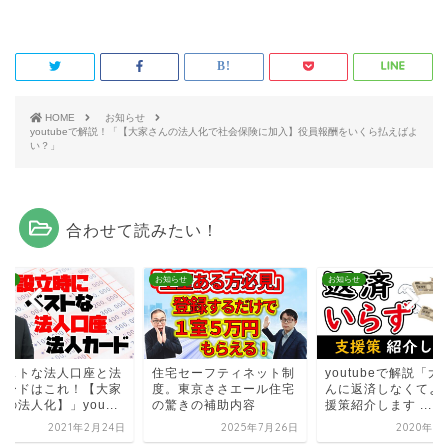
HOME
お知らせ
youtubeで解説！「【大家さんの法人化で社会保険に加入】役員報酬をいくら払えばよ
い？」
合わせて読みたい！
らせ
お知らせ
お知らせ
ベストな法人口座と法
住宅セーフティネット制
youtubeで解説「大
カードはこれ！【大家
度。東京ささエール住宅
んに返済しなくてよ
の法人化】」you...
の驚きの補助内容
援策紹介します ...
2021年2月24日
2025年7月26日
2020年5