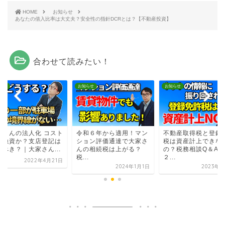
HOME
お知らせ
あなたの借入比率は大丈夫？安全性の指針DCRとは？【不動産投資】
合わせて読みたい！
らせ
お知らせ
お知らせ
家さんの法人化 コスト
令和６年から適用！マン
不動産取得税と登録
？融資か？支店登記は
ション評価通達で大家さ
税は資産計上できな
るべき？｜大家さん...
んの相続税は上がる？
の？税務相談Q＆A【
税...
２...
2022年4月21日
2024年1月1日
2023年3