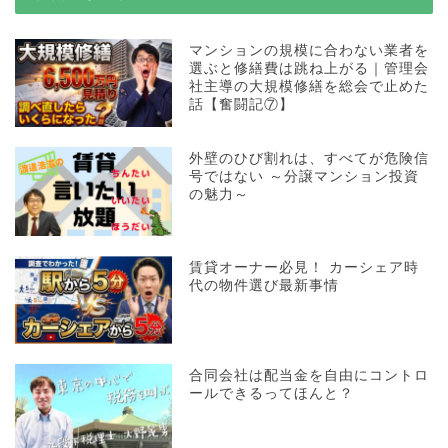
マンションの規模に合わない業者を
選ぶと修繕費は跳ね上がる｜管理会
社主導の大規模修繕を総会で止めた
話【奮闘記⑦】
外壁のひび割れは、すべてが危険信
号ではない ～分譲マンション投資
の魅力～
賃貸オーナー必見！ カーシェア時
代の物件選び最新事情
合同会社は配当金を自由にコントロ
ールできるってほんと？