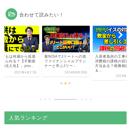
合わせて読みたい！
らせ
お知らせ
お知らせ
子どもは何歳から役員
新NISAでJリートへの道
入居者負担の工事代
入れられる？【不動産
ファイナンシャルプラン
消費税の課税の回避
の法人化】」you...
ナーと学ぶJリー...
方法ある？税務相談
＆...
2021年4月27日
2024年8月28日
2023年4
人気ランキング