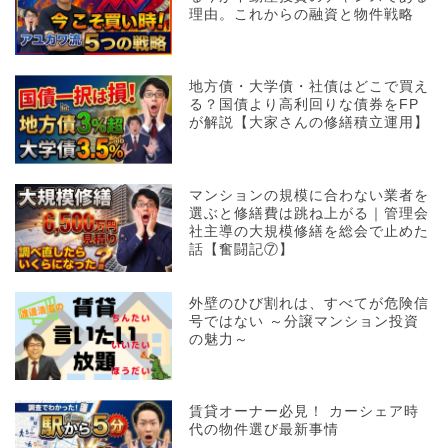
理由。これからの融資と物件戦略
地方債・大学債・社債はどこで買え
る？国債より高利回りな債券をFP
が解説【大家さんの修繕積立運用】
マンションの規模に合わない業者を
選ぶと修繕費は跳ね上がる｜管理会
社主導の大規模修繕を総会で止めた
話【奮闘記⑦】
外壁のひび割れは、すべてが危険信
号ではない ～分譲マンション投資
の魅力～
賃貸オーナー必見！ カーシェア時
代の物件選び最新事情