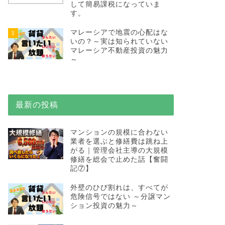
して簡易課税になっていま
す。
マレーシアで地震の心配はな
3
いの？～実は知られていない
マレーシア不動産投資の魅力
～
最新の投稿
マンションの規模に合わない
業者を選ぶと修繕費は跳ね上
がる｜管理会社主導の大規模
修繕を総会で止めた話【奮闘
記⑦】
外壁のひび割れは、すべてが
危険信号ではない ～分譲マン
ション投資の魅力～