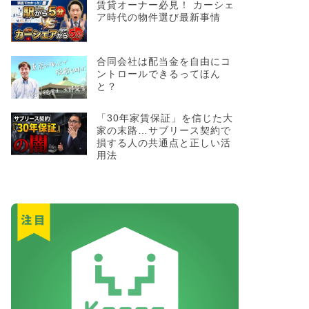
賃貸オーナー必見！ カーシェ
ア時代の物件選び最新事情
合同会社は配当金を自由にコ
ントロールできるってほん
と？
「30年家賃保証」を信じた大
家の末路…サブリース契約で
損する人の共通点と正しい活
用法