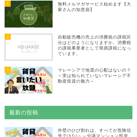
1
無料メルマガサービス始めます【大
家さんの知恵袋】
2
自動販売機の売上の消費税の課税区
分はどのようになりますか。消費税
の課税事業者として簡易課税になっ
ています。
3
マレーシアで地震の心配はないの？
～実は知られていないマレーシア不
動産投資の魅力～
最新の投稿
外壁のひび割れは、すべてが危険信
号ではない ～分譲マンション投資