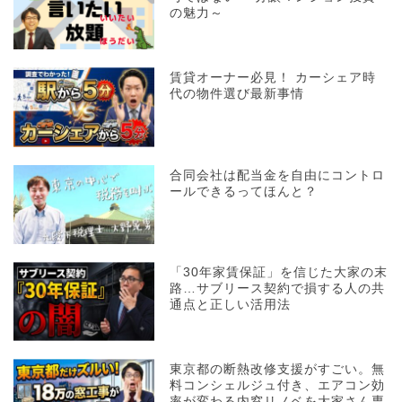
の魅力～
賃貸オーナー必見！ カーシェア時
代の物件選び最新事情
合同会社は配当金を自由にコントロ
ールできるってほんと？
「30年家賃保証」を信じた大家の末
路…サブリース契約で損する人の共
通点と正しい活用法
東京都の断熱改修支援がすごい。無
料コンシェルジュ付き、エアコン効
率が変わる内窓リノベを大家さん専