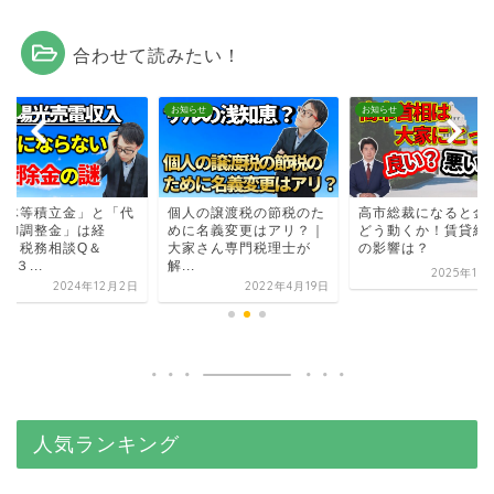
合わせて読みたい！
らせ
お知らせ
お知らせ
解体等積立金」と「代
個人の譲渡税の節税のた
高市総裁になると金
制御調整金」は経
めに名義変更はアリ？｜
どう動くか！賃貸経
？？税務相談Q＆
大家さん専門税理士が
の影響は？
＃３...
解...
2025年10
2024年12月2日
2022年4月19日
人気ランキング